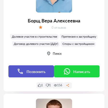
Борщ Вера Алексеевна
Отзывов:
0 отзывов
Оценка:
Долевое участие в строительстве
Претензия к застройщику
Договор долевого участия (ДДУ)
Споры с застройщиком
Пинск
Позвонить
Написать
1
1
156