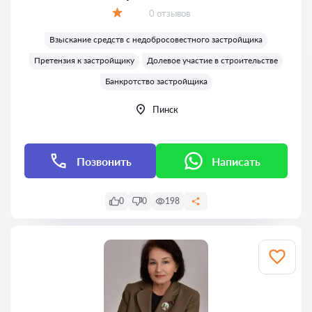
Отзывов:
0 отзывов
Оценка:
Взыскание средств с недобросовестного застройщика
Претензия к застройщику
Долевое участие в строительстве
Банкротство застройщика
Пинск
Позвонить
Написать
0
0
198