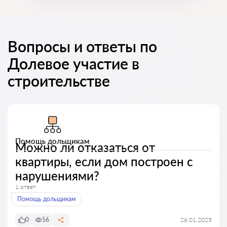
Вопросы и ответы по
Долевое участие в
строительстве
Помощь дольщикам
Можно ли отказаться от
квартиры, если дом построен с
нарушениями?
1 ответ
Помощь дольщикам
0
56
26.01.2025