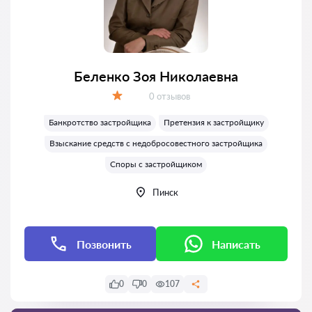
Беленко Зоя Николаевна
Отзывов:
0 отзывов
Оценка:
Банкротство застройщика
Претензия к застройщику
Взыскание средств с недобросовестного застройщика
Споры с застройщиком
Пинск
Позвонить
Написать
0
0
107