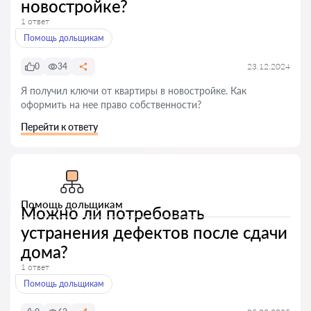
новостройке?
1 ответ
Помощь дольщикам
0
34
23.12.2024
Я получил ключи от квартиры в новостройке. Как
оформить на нее право собственности?
Перейти к ответу
Помощь дольщикам
Можно ли потребовать
устранения дефектов после сдачи
дома?
1 ответ
Помощь дольщикам