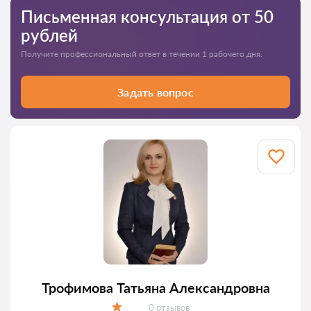
Письменная консультация от 50
рублей
Получите профессиональный ответ в течении 1 рабочего дня.
Задать вопрос
Трофимова Татьяна Александровна
Отзывов:
0 отзывов