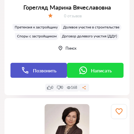
Горегляд Марина Вячеславовна
Отзывов:
0 отзывов
Оценка:
Претензия к застройщику
Долевое участие в строительстве
Споры с застройщиком
Договор долевого участия (ДДУ)
Пинск
Позвонить
Написать
0
0
168