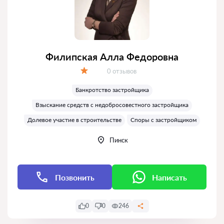
Филипская Алла Федоровна
Отзывов:
0 отзывов
Оценка:
Банкротство застройщика
Взыскание средств с недобросовестного застройщика
Долевое участие в строительстве
Споры с застройщиком
Пинск
Позвонить
Написать
0
0
246