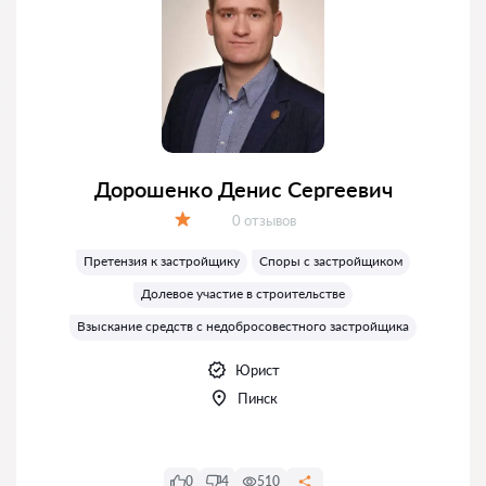
Дорошенко Денис Сергеевич
Отзывов:
0 отзывов
Оценка:
Претензия к застройщику
Споры с застройщиком
Долевое участие в строительстве
Взыскание средств с недобросовестного застройщика
Юрист
Пинск
0
4
510