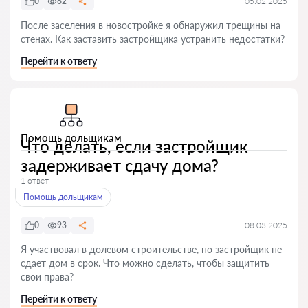
0
62
05.02.2025
После заселения в новостройке я обнаружил трещины на
стенах. Как заставить застройщика устранить недостатки?
Перейти к ответу
Помощь дольщикам
Что делать, если застройщик
задерживает сдачу дома?
1 ответ
Помощь дольщикам
0
93
08.03.2025
Я участвовал в долевом строительстве, но застройщик не
сдает дом в срок. Что можно сделать, чтобы защитить
свои права?
Перейти к ответу