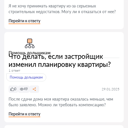
Я не хочу принимать квартиру из-за серьезных
строительных недостатков. Могу ли я отказаться от нее?
Перейти к ответу
Помощь дольщикам
Что делать, если застройщик
изменил планировку квартиры?
1 ответ
Помощь дольщикам
0
49
29.01.2025
После сдачи дома моя квартира оказалась меньше, чем
было заявлено. Можно ли требовать компенсацию?
Перейти к ответу