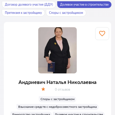
Договор долевого участия (ДДУ)
Долевое участие в строительстве
Претензия к застройщику
Споры с застройщиком
Андриевич Наталья Николаевна
Отзывов:
0 отзывов
Оценка:
Споры с застройщиком
Взыскание средств с недобросовестного застройщика
Банкротство застройщика
Долевое участие в строительстве