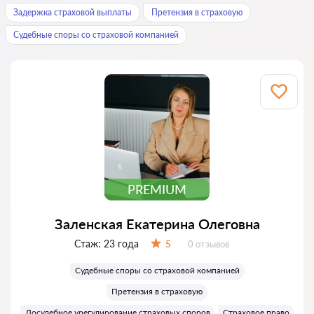
Задержка страховой выплаты
Претензия в страховую
Судебные споры со страховой компанией
PREMIUM
Заленская Екатерина Олеговна
Стаж:
23 года
Отзывов:
5
0 отзывов
Оценка:
Судебные споры со страховой компанией
Претензия в страховую
Досудебное урегулирование страховых споров
Страховое право