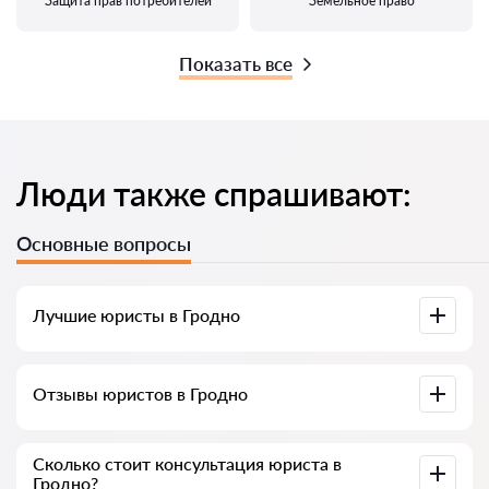
Защита прав потребителей
Земельное право
Показать все
Люди также спрашивают:
Основные вопросы
Лучшие юристы в Гродно
У нас собраны список лучших юристов Гродно с полной
Отзывы юристов в Гродно
информацией. Цены, отзывы, номер телефона и адрес.
У нас на сервисе собраны настоящие отзывы о юристах,
Сколько стоит консультация юриста в
мы не удаляем отрицательные отзывы и нет
Гродно?
возможности накрутить его.