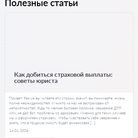
Полезные статьи
Как добиться страховой выплаты:
советы юриста
Привет! Раз уж вы читаете эти строки, значит, вы понимаете: жизнь
полна неожиданностей. И никто из нас не застрахован от
неприятностей, будь то мелкая бытовая поломка, серьезное ДТП
или, не дай Бог, проблемы со здоровьем. Именно для таких случаев
мы и оформляем страховку, чтобы чувствовать себя увереннее и
знать, что в трудную минуту будет финансовая […]
14.01.2026