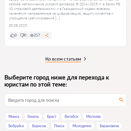
сроков, непонимание условий договора. В 2024–2025 гг. в Закон РБ
«О страховой деятельности» и в Гражданский кодекс внесены
изменения, направленные на цифровизацию, защиту клиентов и
упрощение урегулирования […]
30.08.2025
0
0
257
Ко всем статьям
Выберите город ниже для перехода к
юристам по этой теме:
Минск
Гомель
Брест
Витебск
Могилев
Бобруйск
Борисов
Пинск
Молодечно
Барановичи