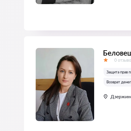
Белове
Отзывов
0 отзыв
Оценка:
Защита прав п
Возврат денег
Дзержин