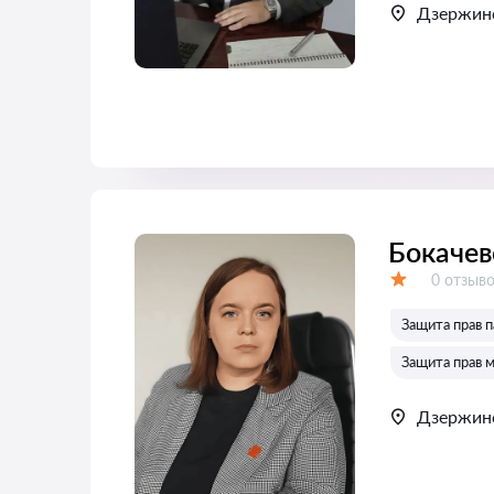
Дзержин
Бокачев
Отзывов
0 отзыв
Оценка:
Защита прав п
Защита прав 
Дзержин