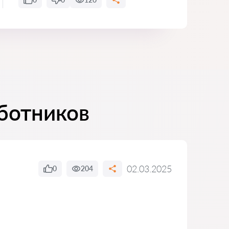
ботников
02.03.2025
0
204