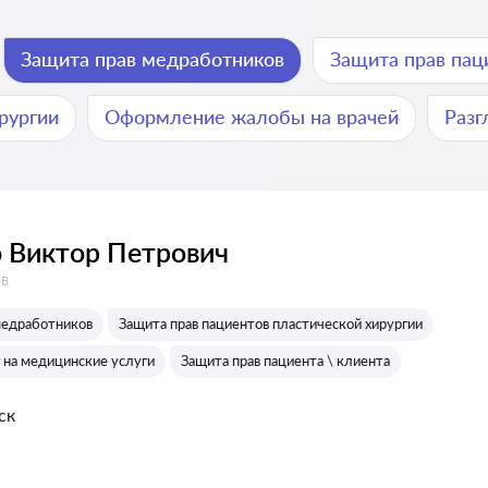
Защита прав медработников
Защита прав пац
рургии
Оформление жалобы на врачей
Разг
 Виктор Петрович
:
ов
медработников
Защита прав пациентов пластической хирургии
 на медицинские услуги
Защита прав пациента \ клиента
ск