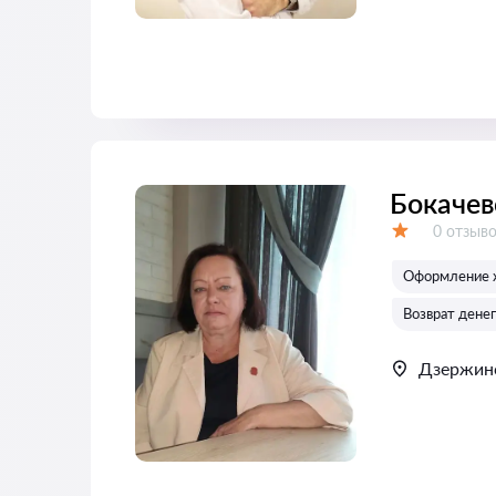
Бокачев
Отзывов
0 отзыв
Оценка:
Оформление ж
Возврат денег
Дзержин