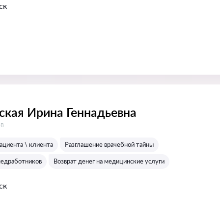
ск
ская Ирина Геннадьевна
:
ов
ациента \ клиента
Разглашение врачебной тайны
медработников
Возврат денег на медицинские услуги
ск