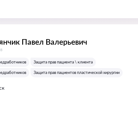
янчик Павел Валерьевич
:
ов
медработников
Защита прав пациента \ клиента
медработников
Защита прав пациентов пластической хирургии
ск