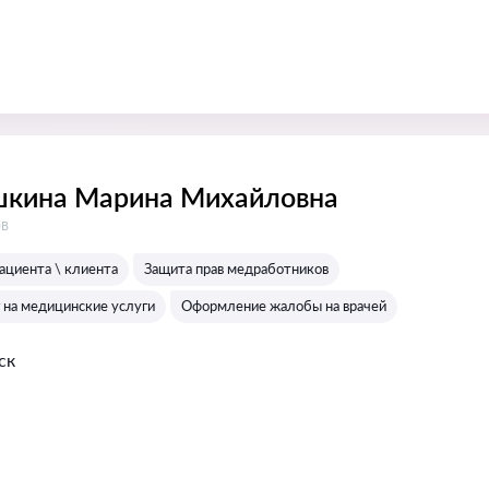
шкина Марина Михайловна
:
ов
ациента \ клиента
Защита прав медработников
 на медицинские услуги
Оформление жалобы на врачей
ск