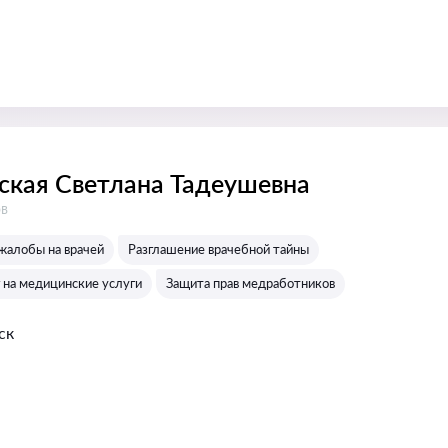
ская Светлана Тадеушевна
:
ов
алобы на врачей
Разглашение врачебной тайны
 на медицинские услуги
Защита прав медработников
ск