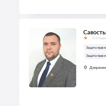
Савость
Отзывов
0 отзыв
Оценка:
Защита прав 
Защита прав 
Дзержин